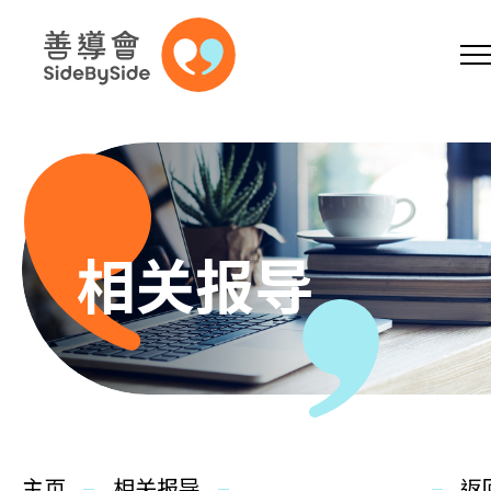
网上商店
捐助支持
参加义工
跳到内容（按回车键）
A
A
EN
繁
简
A
相关报导
主页
本会服务
主页
相关报导
返