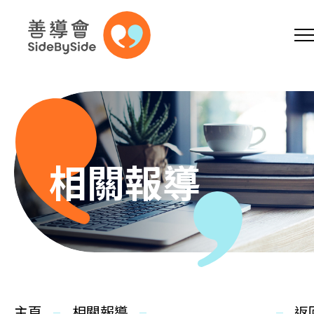
網上商店
捐助支持
參加義工
跳到內容（按回車鍵）
A
A
EN
繁
简
A
相關報導
主頁
本會服務
主頁
相關報導
返