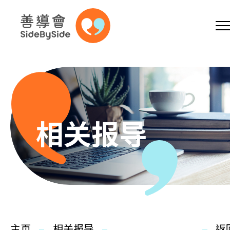
网上商店
捐助支持
参加义工
跳到内容（按回车键）
A
A
EN
繁
简
A
相关报导
主页
本会服务
主页
相关报导
返