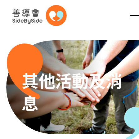
網上商店
捐助支持
參加義工
跳到內容（按回車鍵）
A
A
EN
繁
简
A
其他活動及消
息
主頁
本會服務