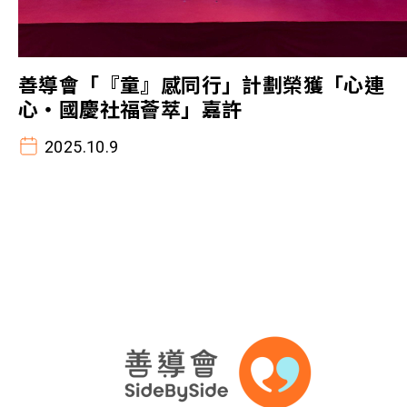
善導會「『童』感同行」計劃榮獲「心連
心・國慶社福薈萃」嘉許
2025.10.9