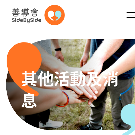
網上商店
捐助支持
參加義工
跳到內容（按回車鍵）
A
A
EN
繁
简
A
其他活動及消
息
主頁
本會服務