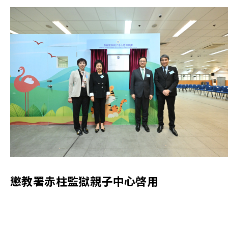
懲教署赤柱監獄親子中心啓用