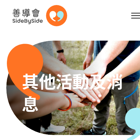
網上商店
捐助支持
參加義工
跳到內容（按回車鍵）
A
A
EN
繁
简
A
其他活動及消
息
主頁
本會服務