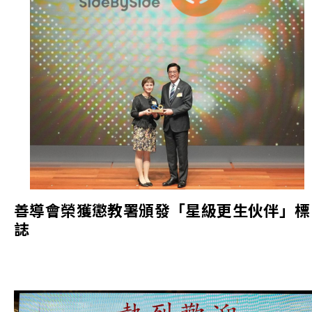
善導會榮獲懲教署頒發「星級更生伙伴」標
誌