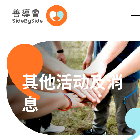
网上商店
捐助支持
参加义工
跳到内容（按回车键）
A
A
EN
繁
简
A
其他活动及消
息
主页
本会服务