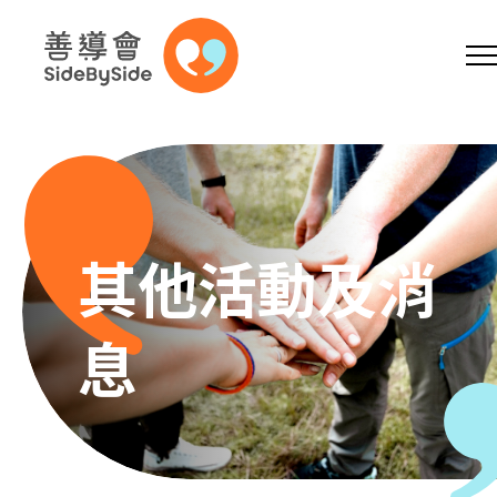
網上商店
捐助支持
參加義工
跳到內容（按回車鍵）
A
A
EN
繁
简
A
其他活動及消
息
主頁
本會服務