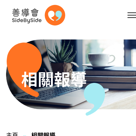
網上商店
捐助支持
參加義工
跳到內容（按回車鍵）
A
A
EN
繁
简
A
相關報導
主頁
本會服務
主頁
相關報導