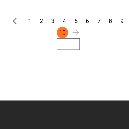
道非短時間可恢復，社企又如何捱過疫境?
1
2
3
4
5
6
7
8
9
10