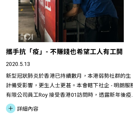
攜手抗「疫」- 不賺錢也希望工人有工開
2020.5.13
新型冠狀肺炎於香港已持續數月，本港弱勢社群的生
計備受影響，更生人士更甚。本會轄下社企 - 明朗服
有限公司員工Roy 接受香港01訪問時，透露新年後疫
情爆發，各大展覽活動相繼取消，令其收入大減，惟
詳細內容
更生人士可選擇的工作不多。作為社企，明朗公司希
望維持員工生計，安排了Roy擔任司機和搬運的短暫
崗位，冀解決其燃眉之急。然而疫情的影響長遠，市