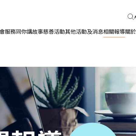
會服務
同你講故事
慈善活動
其他活動及消息
相關報導
關於
更生同行
精神健康
職能發展
社區教育
多元共融
社區連繫