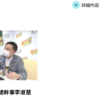
輔導、協助候審人
276個單位，預料
詳細內容
提供生涯規劃服
伙。
合作，為這些年輕
會總幹事李淑慧