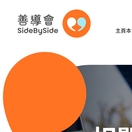
主頁
本
跳到內容（按回車鍵）