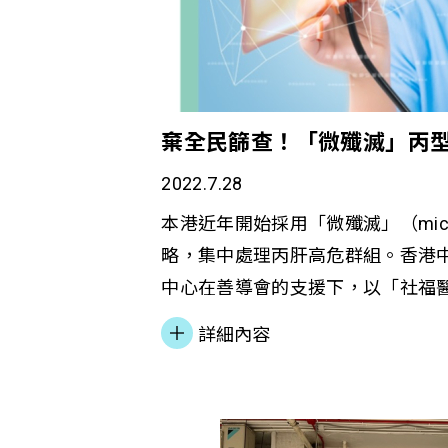
棄全民篩查！「微殲滅」丙
2022.7.28
本港近年開始採用「微殲滅」（micro-e
略，集中處理丙肝高危群組。香港
中心在善導會的支援下，以「社福
模式，為新界東區內曾以針筒注射
詳細內容
健康資訊教育、丙肝篩查、診斷、
工關顧這些高危群組，鼓勵及陪伴
功邀請區內31名正接受美沙酮戒毒
肝人士，於威爾斯親王醫院接受丙