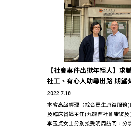
全部成功清除丙肝病毒。
【社會事件出獄年輕人】求
社工、有心人助尋出路 期望
給予他們機會，讓他們能發
2022.7.18
本會高級經理（綜合更生康復服務(I
及臨床督導主任(九龍西社會康復及
李玉貞女士分別接受明周訪問，分