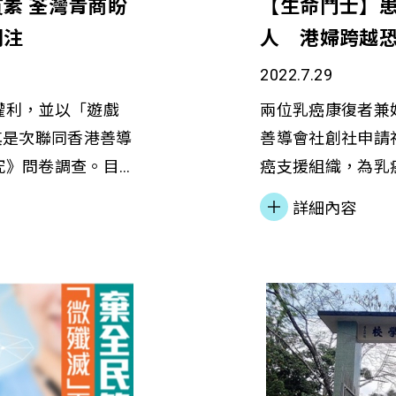
素 荃灣青商盼
【生命鬥士】
關注
人 港婦跨越
2022.7.29
權利，並以「遊戲
兩位乳癌康復者兼好
其是次聯同香港善導
善導會社創社申請
究》問卷調查。目
癌支援組織，為乳
情況，並探討該情
歷，並藉著靜觀、
詳細內容
的影響。
身心、紓緩壓力