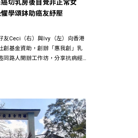
患癌切乳房後自覺非正常女
恐懼學頌鉢助癌友紓壓
友Ceci（右）與Ivy（左）向香港
社創基金資助，創辦「惠我創」乳
癌同路人開辦工作坊，分享抗病經
頌鉢、正念瑜伽等方法助他們調適
。