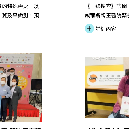
者的特殊需要，以
《一線搜查》訪問
，冀及早識別、預
威爾斯親王醫院緊
本會作出五大建
組提供快速測試輔
詳細內容
隊服務、建立及優
功轉介約50名個
協助各持份者識別
有效根治丙型肝
資訊平台、成立同