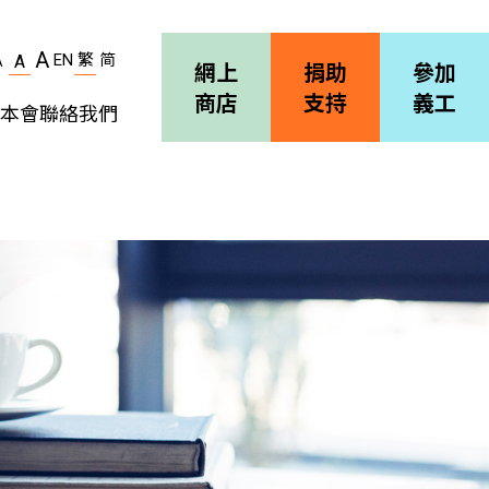
A
EN
繁
简
A
A
網上
捐助
參加
商店
支持
義工
本會
聯絡我們
機構簡介
善導會刊物
職位空缺
招標通告