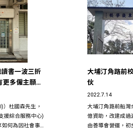
職讀書一波三折
大埔汀角路前校
有更多僱主願意
伙
揮所長
2022.7.14
I)）杜國森先生，
大埔汀角路前船灣余
支援綜合服務中心)
億資助，改建成過
享如何為因社會事
由善導會營運，初