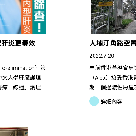
型肝炎更奏效
大埔汀角路空
2022.7.20
limination）策
早前香港善導會專
中文大學肝臟護理
（Alex）接受香
醫療一線通」護理
期一個過渡性房屋
毒品的人士，提供
旋學校興建一座4
詳細內容
治療服務。本會社
中提及主要的服務
他們求診，最後成
支援服務，冀鼓勵
治療並且確診的丙
們融入社群，提昇
肝治療，他們最終
念。