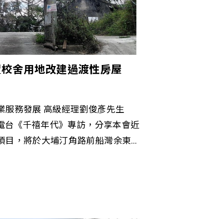
置校舍用地改建過渡性房屋
業服務發展 高級經理劉俊彥先生
港電台《千禧年代》專訪，分享本會近
項目，將於大埔汀角路前船灣余東
層高住宅大樓，命名為「善樓」。當
對象及項目理念，還有住宿期間的
住客參與社區活動及服務，協助他
對社區的歸屬感，以達致共融的理