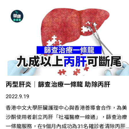
務使用者Mandy自小缺乏家庭溫暖，長大誤入歧途，
在本會創業計畫幫助下，實現製作香薰蠟燭的夢想。
丙型肝炎｜篩查治療一條龍 助除丙肝
2022.9.19
香港中文大學肝臟護理中心與香港善導會合作，為美
沙酮使用者創立丙肝「社福醫療一線通」，篩查治療
一條龍服務，在9個月內成功為31名確診者清除丙肝