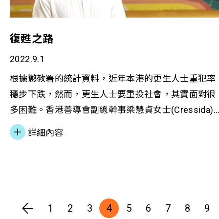
復甦之路
2022.9.1
根據懲教署的統計資料，近年本港的更生人士重犯率
穩步下跌，然而，更生人士要重投社會，其實面對很
多困難。香港善導會副總幹事梁慧貞女士(Cressida)
港康滙督導主任謝紀良先生(Tom)代表本會接受香港
詳細內容
台《鏗鏘集》訪問，介紹機構提供之更生康復服務。
還有會友阿修分享如何脫離毒海，重新融入社會。
1
2
3
4
5
6
7
8
9