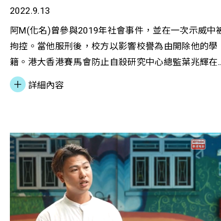
者
2022.9.13
阿M(化名)曾參與2019年社會事件，並在一次示威中
拘控。當他服刑後，校方以影響校譽為由開除他的學
籍。港大香港賽馬會防止自殺研究中心總監葉兆輝在
香港善導會邀請下，讓阿M到中心工作，負責謄寫訪
詳細內容
錄音及協助研究。阿M亦重考文憑試，成功升讀另一
大學。他最後寄語，冀社會能接納他們，給予重生的
機會。