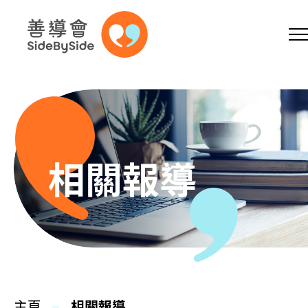
網上商店
捐助支持
參加義工
跳到內容（按回車鍵）
A
A
EN
繁
简
A
相關報導
主頁
本會服務
主頁
相關報導